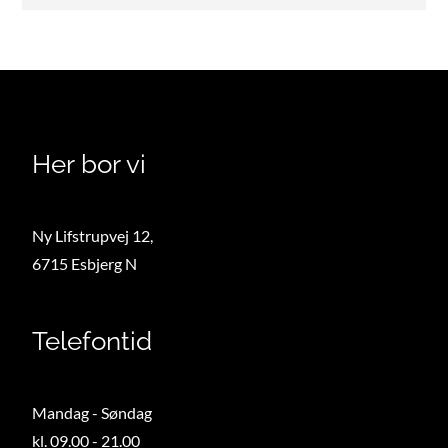
t
h
i
s
f
i
Her bor vi
e
l
Ny Lifstrupvej 12,
d
6715 Esbjerg N
e
m
p
Telefontid
t
y
.
Mandag - Søndag
kl. 09.00 - 21.00