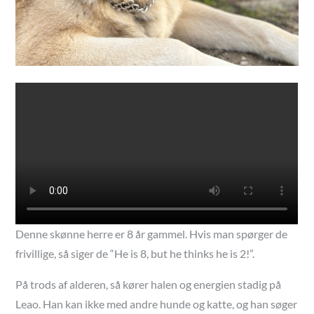
Denne skønne herre er 8 år gammel. Hvis man spørger de
frivillige, så siger de “He is 8, but he thinks he is 2!”.
På trods af alderen, så kører halen og energien stadig på
Leao. Han kan ikke med andre hunde og katte, og han søger