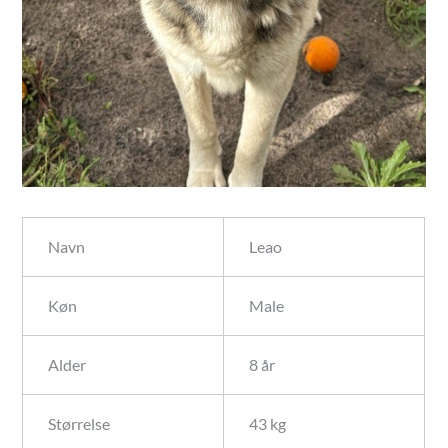
Navn
Leao
Køn
Male
Alder
8 år
Størrelse
43 kg