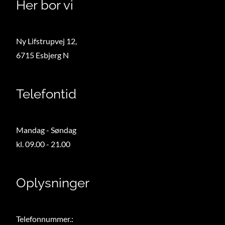
i
Her bor vi
e
l
Ny Lifstrupvej 12,
d
6715 Esbjerg N
e
m
p
Telefontid
t
y
.
Mandag - Søndag
kl. 09.00 - 21.00
Oplysninger
Telefonnummer.: