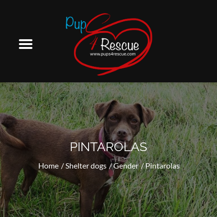
Skip
to
content
PINTAROLAS
Home
Shelter dogs
Gender
Pintarolas