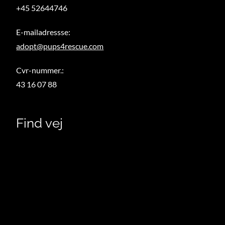
+45 52644746
E-mailadressse:
adopt@pups4rescue.com
Cvr-nummer.:
43 16 07 88
Find vej