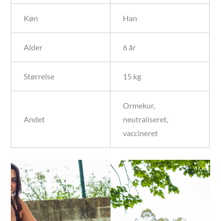
Køn
Han
Alder
6 år
Størrelse
15 kg
Ormekur,
Andet
neutraliseret,
vaccineret